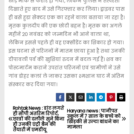
छोड़ मौके से फरार हो गया, लेकिन पुलिस ने तत्परता
दिखाते हुए बाद में उसे गिरफ्तार कर लिया। ड्राइवर पास
ही बसे हुडा सेक्टर एक का रहने वाला बताया जा रहा है।
मृतक कुलदीप की एक छोटी बहन है। मृतक का अगले
महीने 20 नवंबर को जन्मदिन भी आने वाला था,
लेकिन इससे पहले ही वह एक्सीडेंट का शिकार हो गया।
इस घटना से परिजनों में मातम छाया हुआ है तथा उनकी
दीपावली पर्व की खुशियां रुदन में बदल गई हैं। शव का
पोस्टमार्टम कराने उपरांत परिजनों एवं ग्रामीणों ने उसे
गांव डोहर कलां ले जाकर उसका श्मशान घाट में अंतिम
संस्कार कर दिया गया।
Rohtak News : डांट लगते
P
Haryana news : पानीपत
ही सौंपी अंतरिम रिपोर्ट,
स्कूल में 7 साल के बच्चे को
छात्रों की दलीलें सुने बिना
o
खिड़की से उल्टा बांधने का
ही उनकी एंट्री बैन की
मामला
तैयारी में एमडीयू