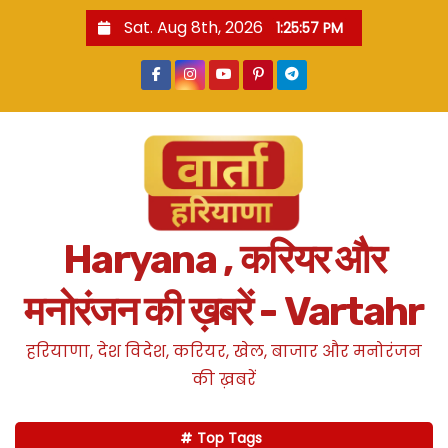
S
Sat. Aug 8th, 2026
1:25:58 PM
k
i
p
t
o
c
o
n
Haryana , करियर और
t
e
मनोरंजन की ख़बरें - Vartahr
n
t
हरियाणा, देश विदेश, करियर, खेल, बाजार और मनोरंजन
की ख़बरें
Top Tags