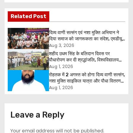
s
t
Related Post
n
दिव्य वाणी सत्संग एवं नशा मुक्ति अभियान ने
a
दिया समाज को जागरूकता का संदेश, एमडीयू
रोहतक में हजारों लोगों ने लिया संकल्प
Aug 3, 2026
v
शहीद उधम सिंह के बलिदान दिवस पर
पौधारोपण कर दी श्रद्धांजलि, विश्वविद्यालय
i
और राजपत्रित अवकाश बहाल करने की उठी
Aug 1, 2026
मांग
रोहतक में 2 अगस्त को होगा दिव्य वाणी सत्संग,
g
नशा मुक्ति साइकिल यात्रा और पौधा वितरण
कार्यक्रम
a
Aug 1, 2026
t
i
Leave a Reply
o
Your email address will not be published.