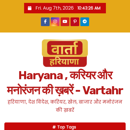
S
Fri. Aug 7th, 2026
10:43:27 AM
k
i
p
t
o
c
o
n
Haryana , करियर और
t
e
मनोरंजन की ख़बरें - Vartahr
n
t
हरियाणा, देश विदेश, करियर, खेल, बाजार और मनोरंजन
की ख़बरें
Top Tags