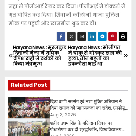
जहां से पीजीआई रेफर कर दिया। पीजीआई में डॉक्टरों ने
मृत घोषित कर दिया। शिवाजी कॉलोनी थाना पुलिस
मौक पर पहुंची और छानबीन शुरू कर दी।
Haryana News : सूरजकुंड
Haryana News : सोनीपत
P
दिवाली मेला में गायक
में चाकू से गोदकर छात्र की
दीपेश राही ने दर्शकों को
हत्या, तीन बहनों का
o
किया मंत्रमुग्ध
इकलौता भाई था
s
Related Post
t
n
दिव्य वाणी सत्संग एवं नशा मुक्ति अभियान ने
दिया समाज को जागरूकता का संदेश, एमडीयू
a
रोहतक में हजारों लोगों ने लिया संकल्प
Aug 3, 2026
शहीद उधम सिंह के बलिदान दिवस पर
v
पौधारोपण कर दी श्रद्धांजलि, विश्वविद्यालय
और राजपत्रित अवकाश बहाल करने की उठी