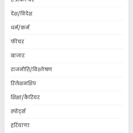
देश/विदेश
धर्म/कर्म
फीचर
बाजार
राजनीति/विश्लेषण
रिलेशनशिप
शिक्षा/कैरियर
स्पोर्ट्स
हरियाणा