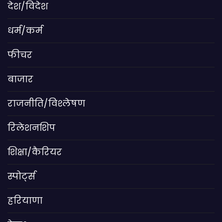
देश/विदेश
धर्म/कर्म
फीचर
बाजार
राजनीति/विश्लेषण
रिलेशनशिप
शिक्षा/कैरियर
स्पोर्ट्स
हरियाणा