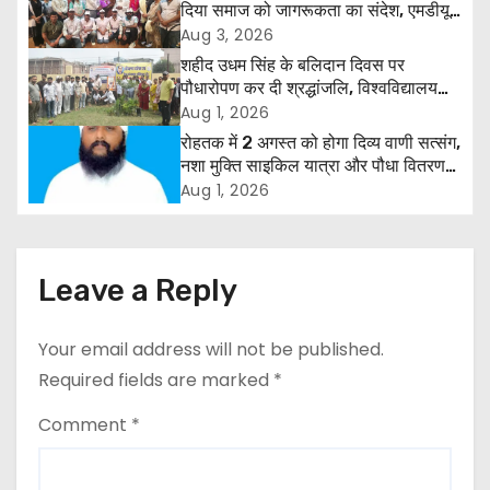
दिया समाज को जागरूकता का संदेश, एमडीयू
a
रोहतक में हजारों लोगों ने लिया संकल्प
Aug 3, 2026
शहीद उधम सिंह के बलिदान दिवस पर
v
पौधारोपण कर दी श्रद्धांजलि, विश्वविद्यालय
और राजपत्रित अवकाश बहाल करने की उठी
Aug 1, 2026
i
मांग
रोहतक में 2 अगस्त को होगा दिव्य वाणी सत्संग,
g
नशा मुक्ति साइकिल यात्रा और पौधा वितरण
कार्यक्रम
Aug 1, 2026
a
t
Leave a Reply
i
o
Your email address will not be published.
Required fields are marked
*
n
Comment
*