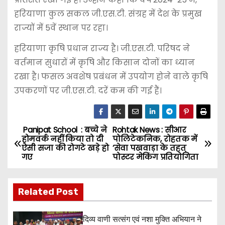
हरियाणा कुल सकल जी.एस.टी. संग्रह में देश के प्रमुख
राज्यों में 5वें स्थान पर रहा।
हरियाणा कृषि प्रधान राज्य है। जी.एस.टी. परिषद ने
वर्तमान सुधारों में कृषि और किसान दोनों का ध्यान
रखा है। फसल अवशेष प्रबंधन में उपयोग होने वाले कृषि
उपकरणों पर जी.एस.टी. दरें कम की गई हैं।
Panipat School : बच्चे ने
Rohtak News : सीआर
P
होमवर्क नहीं किया तो दी
पोलिटेकनिक, रोहतक में
ऐसी सजा की रोगटे खड़े हो
‘सेवा पखवाड़ा के तहत्
o
गए
पोस्टर मेकिंग प्रतियोगिता
s
Related Post
t
n
दिव्य वाणी सत्संग एवं नशा मुक्ति अभियान ने