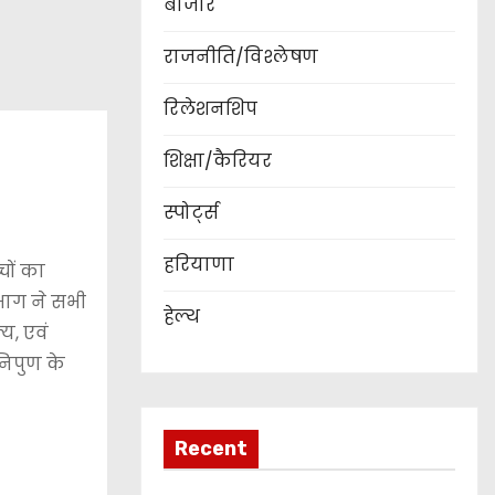
बाजार
राजनीति/विश्लेषण
रिलेशनशिप
शिक्षा/कैरियर
स्पोर्ट्स
हरियाणा
चों का
िभाग ने सभी
हेल्थ
्य, एवं
निपुण के
Recent