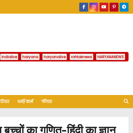
indialive
haryana
haryanalive
rohtaknews
HARYANANEWS
ैरियर
धर्म/कर्म
फीचर
्चों का गणित-हिंदी का ज्ञान