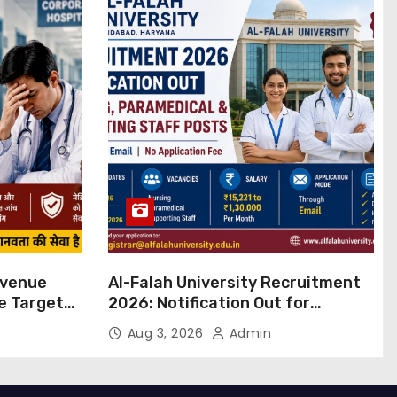
evenue
Al-Falah University Recruitment
ue Targets
2026: Notification Out for
 बड़ा कदम,
Nursing, Paramedical &
Aug 3, 2026
Admin
ांग
Supporting Staff Posts, Apply
Through Email