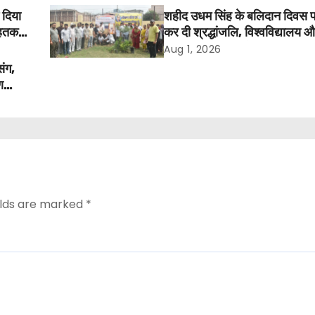
 दिया
शहीद उधम सिंह के बलिदान दिवस 
तक में
कर दी श्रद्धांजलि, विश्वविद्यालय 
अवकाश बहाल करने की उठी मांग
Aug 1, 2026
संग,
ण
elds are marked
*