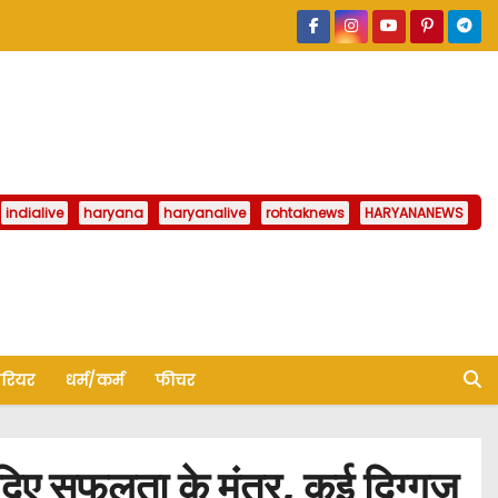
indialive
haryana
haryanalive
rohtaknews
HARYANANEWS
ैरियर
धर्म/कर्म
फीचर
 दिए सफलता के मंत्र, कई दिग्गज