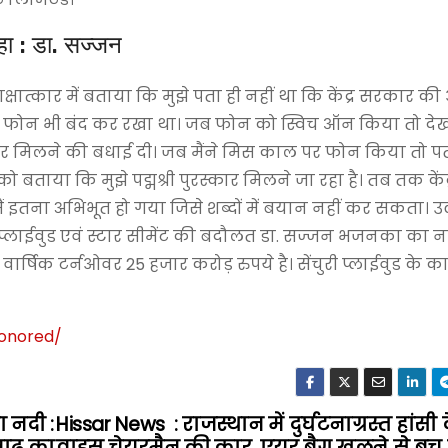
रहा : डा. सज्जन
क्षात्कार में बताया कि मुझे पता ही नहीं था कि केंद्र सरकार की
कि मैंने फोन भी बंद कर रखा था। जब फोन को स्विच ऑन किया तो द
्कार मिलने की बधाई दी। जब मैंने मिस काल पर फोन किया तो 
 को बताया कि मुझे पद्मश्री पुरस्कार मिलने जा रहा है। तब तक केंद्र
ैं इतना अभिभूत हो गया जिसे शब्दों में बयान नहीं कर सकता। 
ंचुरी प्लाईवुड एवं स्टार सीमेंट की बदौलत डा. सज्जन भजनका का
 वार्षिक टर्नओवर 25 हजार करोड़ रुपये है। सेंचुरी प्लाईवुड के का
onored
/
 नदी :
Hissar News : राजस्थान में दुर्घटनाग्रस्त हांसी 
बाढ़ का
वाइस चेयरमैन की कार, एयर बैग खुलने से बच