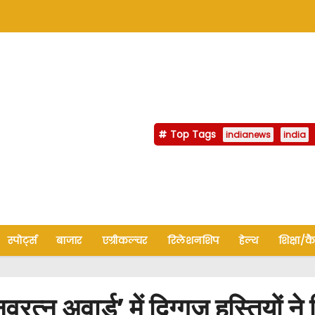
Top Tags
indianews
india
स्पोर्ट्स
बाजार
एग्रीकल्चर
रिलेशनशिप
हेल्थ
शिक्षा/क
 अवार्ड’ में दिग्गज हस्तियों ने