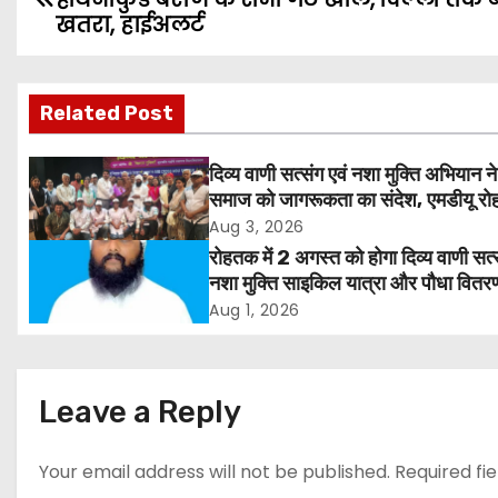
o
खतरा, हाईअलर्ट
s
Related Post
t
n
दिव्य वाणी सत्संग एवं नशा मुक्ति अभियान ने
समाज को जागरूकता का संदेश, एमडीयू रोह
a
हजारों लोगों ने लिया संकल्प
Aug 3, 2026
v
रोहतक में 2 अगस्त को होगा दिव्य वाणी सत्
नशा मुक्ति साइकिल यात्रा और पौधा वितर
i
कार्यक्रम
Aug 1, 2026
g
a
Leave a Reply
t
Your email address will not be published.
Required fi
i