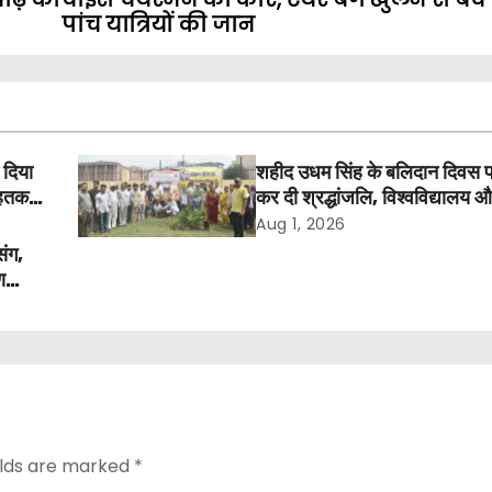
पांच यात्रियों की जान
 दिया
शहीद उधम सिंह के बलिदान दिवस 
तक में
कर दी श्रद्धांजलि, विश्वविद्यालय 
अवकाश बहाल करने की उठी मांग
Aug 1, 2026
संग,
ण
elds are marked
*