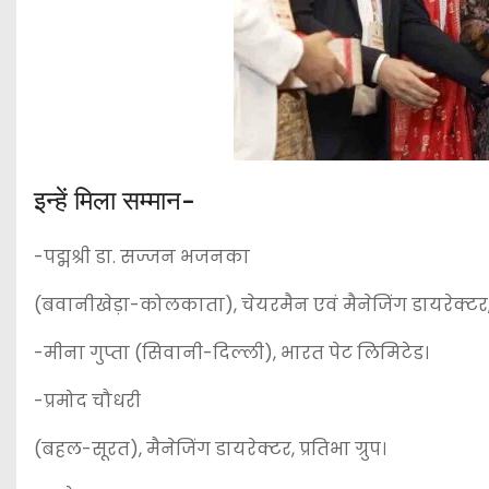
इन्हें मिला सम्मान-
-पद्मश्री डा. सज्जन भजनका
(बवानीखेड़ा-कोलकाता), चेयरमैन एवं मैनेजिंग डायरेक्टर, स
-मीना गुप्ता (सिवानी-दिल्ली), भारत पेट लिमिटेड।
-प्रमोद चौधरी
(बहल-सूरत), मैनेजिंग डायरेक्टर, प्रतिभा ग्रुप।