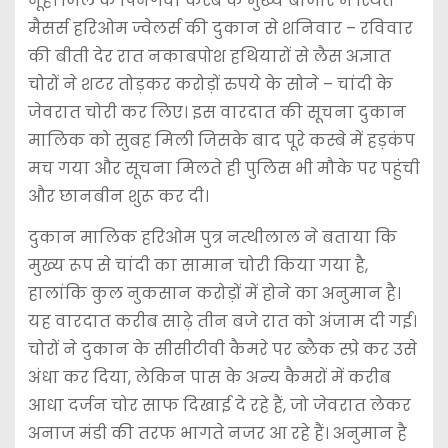
नूंह। जिले के पिनगवां कस्बे के मुख्य बाजार में स्थित
मैसर्स हरिओम ज्वेलर्स की दुकान से शनिवार – रविवार
की बीती देर रात नकाबपोश हथियारों से लैस अज्ञात
चोरों ने शटर तोड़कर करोड़ों रुपये के सोने – चांदी के
जेवरात चोरी कर लिए। इस वारदात की सूचना दुकान
मालिक को सुबह मिली जिसके बाद पूरे कस्बे में हड़कंप
मच गया और सूचना मिलते ही पुलिस भी मौके पर पहुंची
और छानबीन शुरू कर दी।
दुकान मालिक हरिओम पुत्र नत्थीलाल ने बताया कि
मुख्य रूप से चांदी का सामान चोरी किया गया है,
हालांकि कुल नुकसान करोड़ों में होने का अनुमान है।
यह वारदात करीब साढ़े तीन बजे रात को अंजाम दी गई।
चोरों ने दुकान के सीसीटीवी कैमरे पर ब्लैक स्प्रे कर उसे
अंधा कर दिया, लेकिन पास के अन्य कैमरों में करीब
आधा दर्जन चोर साफ दिखाई दे रहे हैं, जो जेवरात लेकर
अनाज मंडी की तरफ भागते नजर आ रहे हैं। अनुमान है