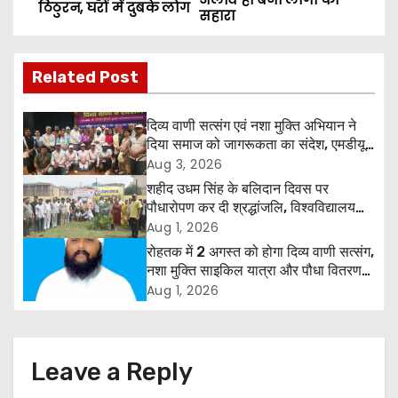
o
ठिठुरन, घरों में दुबके लोग
सहारा
s
Related Post
t
n
दिव्य वाणी सत्संग एवं नशा मुक्ति अभियान ने
दिया समाज को जागरूकता का संदेश, एमडीयू
a
रोहतक में हजारों लोगों ने लिया संकल्प
Aug 3, 2026
शहीद उधम सिंह के बलिदान दिवस पर
v
पौधारोपण कर दी श्रद्धांजलि, विश्वविद्यालय
और राजपत्रित अवकाश बहाल करने की उठी
Aug 1, 2026
i
मांग
रोहतक में 2 अगस्त को होगा दिव्य वाणी सत्संग,
g
नशा मुक्ति साइकिल यात्रा और पौधा वितरण
कार्यक्रम
Aug 1, 2026
a
t
Leave a Reply
i