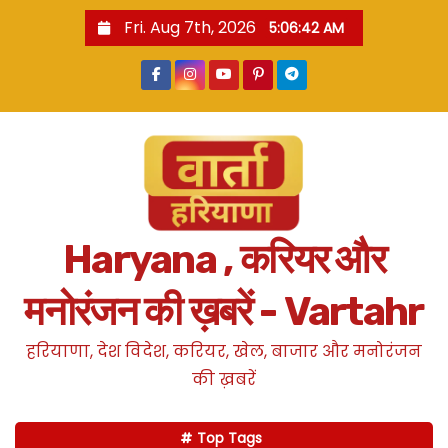
S
Fri. Aug 7th, 2026
5:06:43 AM
k
i
p
t
o
c
o
n
Haryana , करियर और
t
e
मनोरंजन की ख़बरें - Vartahr
n
t
हरियाणा, देश विदेश, करियर, खेल, बाजार और मनोरंजन
की ख़बरें
Top Tags