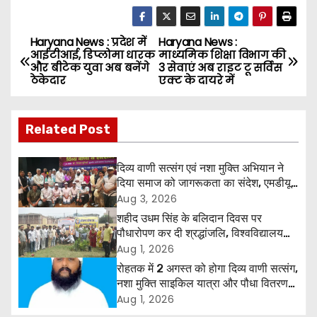
Haryana News : प्रदेश में
Haryana News :
P
आईटीआई, डिप्लोमा धारक
माध्यमिक शिक्षा विभाग की
और बीटेक युवा अब बनेंगे
3 सेवाएं अब राइट टू सर्विस
o
ठेकेदार
एक्ट के दायरे में
s
Related Post
t
n
दिव्य वाणी सत्संग एवं नशा मुक्ति अभियान ने
दिया समाज को जागरूकता का संदेश, एमडीयू
a
रोहतक में हजारों लोगों ने लिया संकल्प
Aug 3, 2026
शहीद उधम सिंह के बलिदान दिवस पर
v
पौधारोपण कर दी श्रद्धांजलि, विश्वविद्यालय
और राजपत्रित अवकाश बहाल करने की उठी
Aug 1, 2026
i
मांग
रोहतक में 2 अगस्त को होगा दिव्य वाणी सत्संग,
g
नशा मुक्ति साइकिल यात्रा और पौधा वितरण
कार्यक्रम
Aug 1, 2026