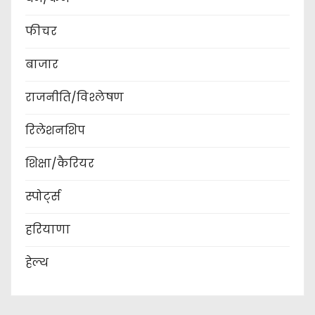
फीचर
बाजार
राजनीति/विश्लेषण
रिलेशनशिप
शिक्षा/कैरियर
स्पोर्ट्स
हरियाणा
हेल्थ