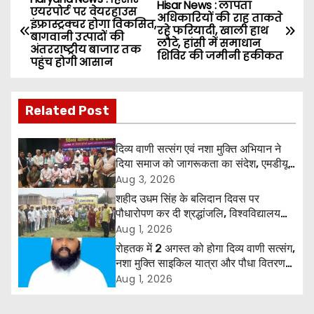
P
Hisar News : लापता
एयरपोर्ट पर वेयरहाउस
अधिकारियों की राह ताकते
इंफ्रास्ट्रक्चर होगा विकसित,
o
रहे फरियादी, खाली हाथ
बागवानी उत्पादों की
लौटे, हांसी में समाधान
अंतरराष्ट्रीय बाजार तक
शिविर की जमीनी हकीकत
s
पहुंच होगी आसान
t
Related Post
n
a
दिव्य वाणी सत्संग एवं नशा मुक्ति अभियान ने
दिया समाज को जागरूकता का संदेश, एमडीयू
v
रोहतक में हजारों लोगों ने लिया संकल्प
Aug 3, 2026
शहीद उधम सिंह के बलिदान दिवस पर
i
पौधारोपण कर दी श्रद्धांजलि, विश्वविद्यालय
और राजपत्रित अवकाश बहाल करने की उठी
Aug 1, 2026
g
मांग
रोहतक में 2 अगस्त को होगा दिव्य वाणी सत्संग,
नशा मुक्ति साइकिल यात्रा और पौधा वितरण
a
कार्यक्रम
Aug 1, 2026
t