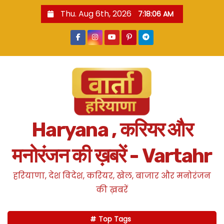
S
Thu. Aug 6th, 2026
7:18:07 AM
k
i
p
t
o
c
o
n
Haryana , करियर और
t
e
मनोरंजन की ख़बरें - Vartahr
n
t
हरियाणा, देश विदेश, करियर, खेल, बाजार और मनोरंजन
की ख़बरें
Top Tags