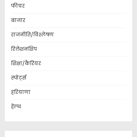
फीचर
बाजार
राजनीति/विश्लेषण
रिलेशनशिप
शिक्षा/कैरियर
स्पोर्ट्स
हरियाणा
हेल्थ