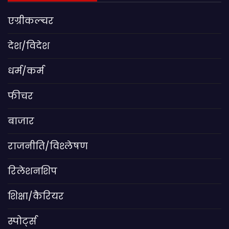
एग्रीकल्चर
देश/विदेश
धर्म/कर्म
फीचर
बाजार
राजनीति/विश्लेषण
रिलेशनशिप
शिक्षा/कैरियर
स्पोर्ट्स