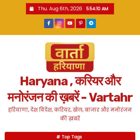
S
Thu. Aug 6th, 2026
5:54:11 AM
k
i
p
t
o
c
o
n
Haryana , करियर और
t
e
मनोरंजन की ख़बरें - Vartahr
n
t
हरियाणा, देश विदेश, करियर, खेल, बाजार और मनोरंजन
की ख़बरें
Top Tags