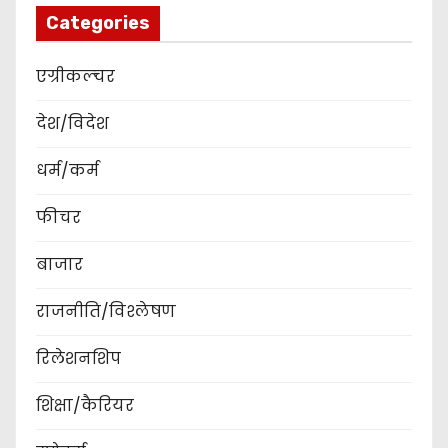
Categories
एग्रीकल्चर
देश/विदेश
धर्म/कर्म
फीचर
बाजार
राजनीति/विश्लेषण
रिलेशनशिप
शिक्षा/कैरियर