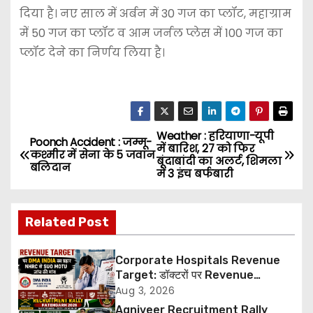
दिया है। नए साल में अर्बन में 30 गज का प्लॉट, महाग्राम
में 50 गज का प्लॉट व आम जर्नल प्लेस में 100 गज का
प्लॉट देने का निर्णय लिया है।
Weather : हरियाणा-यूपी
P
Poonch Accident : जम्मू-
में बारिश, 27 को फिर
कश्मीर में सेना के 5 जवान
बूंदाबांदी का अलर्ट, शिमला
o
बलिदान
में 3 इंच बर्फबारी
s
Related Post
t
n
Corporate Hospitals Revenue
Target: डॉक्टरों पर Revenue
a
Targets थोपने के खिलाफ DMA India
Aug 3, 2026
का बड़ा कदम, NHRC से Suo Motu जांच
Agniveer Recruitment Rally