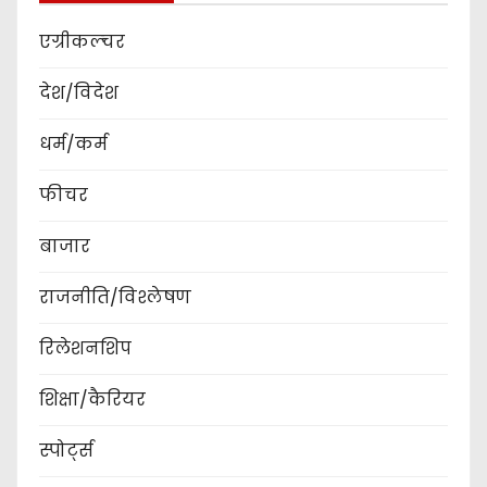
एग्रीकल्चर
देश/विदेश
धर्म/कर्म
फीचर
बाजार
राजनीति/विश्लेषण
रिलेशनशिप
शिक्षा/कैरियर
स्पोर्ट्स