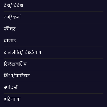
देश/विदेश
धर्म/कर्म
फीचर
बाजार
राजनीति/विश्लेषण
रिलेशनशिप
शिक्षा/कैरियर
स्पोर्ट्स
हरियाणा