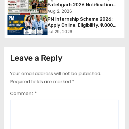
v
की मांग
Fatehgarh 2026 Notification
Out – Rajput Regimental Centre
Aug 2, 2026
i
Rally Schedule, Eligibility,
PM Internship Scheme 2026:
Documents & Selection Process
g
Apply Online, Eligibility, ₹9,000
Stipend, Benefits, Selection
Jul 29, 2026
a
Process & Last Date
t
Leave a Reply
i
o
Your email address will not be published.
Required fields are marked
*
n
Comment
*