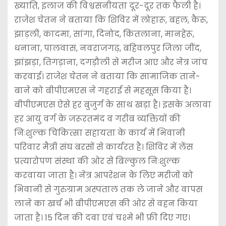
ख्याति, इलाज की विश्वसनीयता दूर-दूर तक फैली है।
राजेश चेतन ने बताया कि शिविर में लोहारू, बहल, कैरू,
झाड़ली, कादमा, सांगा, दिनोद, कितलाना, मानहेरू,
धनाना, पालवास, नवराजगढ़, बहिवलपुर जिला जींद,
झांझड़ा, तिगड़ाना, दगड़ौली से मरीज आए और नेत्र जांच
करवाई। राजेश चेतन ने बताया कि सामाजिक ताने-
बाने को बीपीएमएस ने गहराई से महसूस किया है।
बीपीएमएस ऐसे हर बुजुर्ग के साथ खड़ा है। इसके अलावा
हर आयु वर्ग के जरूरतमंद व गरीब व्यक्तियों की
निःशुल्क चिकित्सा सहायता के कार्य में भिवानी
परिवार मैत्री संघ बरसों से कार्यरत है। शिविर में लेंस
प्रत्यारोपण संस्था की ओर से बिल्कुल निःशुल्क
करवाया जाता है। नेत्र आपरेशन के लिए मरीजों को
भिवानी से गुरुग्राम अस्पताल तक ले जाने और वापस
लाने का खर्च भी बीपीएमएस की ओर से वहन किया
जाता है। 15 दिन की दवा एवं चश्मे भी फ्री दिए गए।