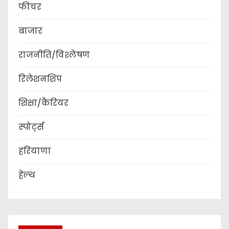
फीचर
बाजार
राजनीति/विश्लेषण
रिलेशनशिप
शिक्षा/कैरियर
स्पोर्ट्स
हरियाणा
हेल्थ