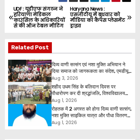
UDF : यूडीएफ संगठन ने
Haryana News :
P
हरियाणा मेडिकल
एसजीटीयू में बुधवार को
काउंसिल के अधिकारियों
मीडिया का कैंपस प्लेसमेंट
o
से की ऑन टेबल मीटिंग
ड्राइव
s
Related Post
t
n
दिव्य वाणी सत्संग एवं नशा मुक्ति अभियान ने
दिया समाज को जागरूकता का संदेश, एमडीयू
a
रोहतक में हजारों लोगों ने लिया संकल्प
Aug 3, 2026
शहीद उधम सिंह के बलिदान दिवस पर
v
पौधारोपण कर दी श्रद्धांजलि, विश्वविद्यालय
और राजपत्रित अवकाश बहाल करने की उठी
Aug 1, 2026
i
मांग
रोहतक में 2 अगस्त को होगा दिव्य वाणी सत्संग,
g
नशा मुक्ति साइकिल यात्रा और पौधा वितरण
कार्यक्रम
Aug 1, 2026
a