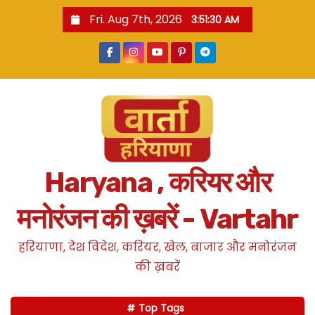
S
Fri. Aug 7th, 2026
3:51:31 AM
k
i
p
t
o
c
o
n
Haryana , करियर और
t
e
मनोरंजन की ख़बरें - Vartahr
n
t
हरियाणा, देश विदेश, करियर, खेल, बाजार और मनोरंजन
की ख़बरें
Top Tags