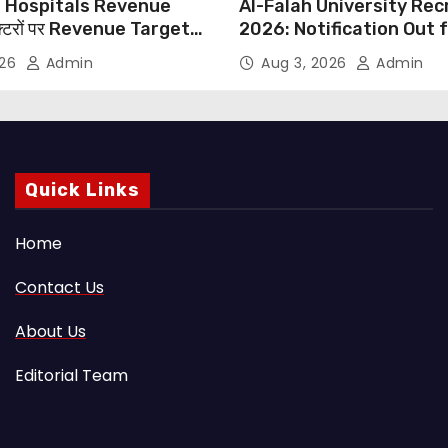
 Hospitals Revenue
Al-Falah University Re
्टरों पर Revenue Targets
2026: Notification Out 
ाफ DMA India का बड़ा कदम,
Nursing, Paramedical &
026
Admin
Aug 3, 2026
Admin
 Motu जांच की मांग
Supporting Staff Posts,
Through Email
Quick Links
Home
Contact Us
About Us
Editorial Team