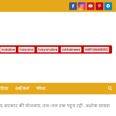
indialive
haryana
haryanalive
rohtaknews
HARYANANEWS
ैरियर
धर्म/कर्म
फीचर
ाय, सरकार की योजनाएं, जन-जन तक पहुंच रही : अशोक छाबड़ा