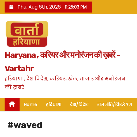
S
Thu. Aug 6th, 2026
11:25:04 PM
k
i
p
t
o
Haryana , करियर और मनोरंजन की ख़बरें -
c
o
Vartahr
n
हरियाणा, देश विदेश, करियर, खेल, बाजार और मनोरंजन
t
की ख़बरें
e
n
Home
हरियाणा
देश/विदेश
राजनीति/विश्लेषण
t
#waved