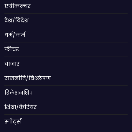
एग्रीकल्चर
देश/विदेश
धर्म/कर्म
फीचर
बाजार
राजनीति/विश्लेषण
रिलेशनशिप
शिक्षा/कैरियर
स्पोर्ट्स