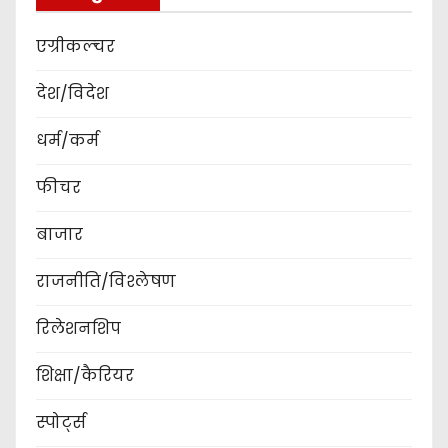
एग्रीकल्चर
देश/विदेश
धर्म/कर्म
फीचर
बाजार
राजनीति/विश्लेषण
रिलेशनशिप
शिक्षा/कैरियर
स्पोर्ट्स