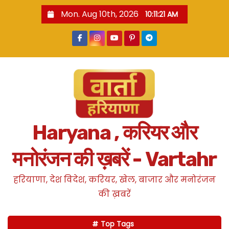
S
Mon. Aug 10th, 2026
10:11:22 AM
k
i
p
t
o
c
o
n
Haryana , करियर और
t
e
मनोरंजन की ख़बरें - Vartahr
n
t
हरियाणा, देश विदेश, करियर, खेल, बाजार और मनोरंजन
की ख़बरें
Top Tags