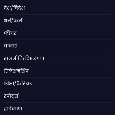
देश/विदेश
धर्म/कर्म
फीचर
बाजार
राजनीति/विश्लेषण
रिलेशनशिप
शिक्षा/कैरियर
स्पोर्ट्स
हरियाणा