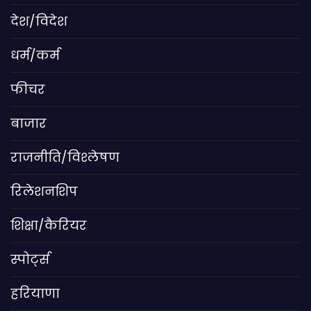
देश/विदेश
धर्म/कर्म
फीचर
बाजार
राजनीति/विश्लेषण
रिलेशनशिप
शिक्षा/कैरियर
स्पोर्ट्स
हरियाणा