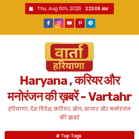
S
Thu. Aug 6th, 2026
2:23:06 AM
k
i
p
t
o
c
o
n
Haryana , करियर और
t
e
मनोरंजन की ख़बरें - Vartahr
n
t
हरियाणा, देश विदेश, करियर, खेल, बाजार और मनोरंजन
की ख़बरें
Top Tags