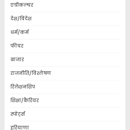
एग्रीकल्चर
देश/विदेश
धर्म/कर्म
फीचर
बाजार
राजनीति/विश्लेषण
रिलेशनशिप
शिक्षा/कैरियर
स्पोर्ट्स
हरियाणा