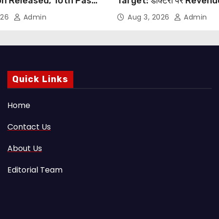
on Released, 10th Pass
Target: डॉक्टरों पर Reven
s Can Apply Through
थोपने के खिलाफ DMA India का
026
Admin
Aug 3, 2026
Admin
NHRC से Suo Motu जांच की म
Quick Links
Home
Contact Us
About Us
Editorial Team