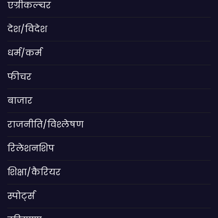
एग्रीकल्चर
देश/विदेश
धर्म/कर्म
फीचर
बाजार
राजनीति/विश्लेषण
रिलेशनशिप
शिक्षा/कैरियर
स्पोर्ट्स