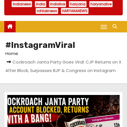
indianews
india
indialive
haryana
haryanalive
rohtaknews
HARYANANEWS
#InstagramViral
Home
Cockroach Janta Party Goes Viral: CJP Returns on X
After Block, Surpasses BJP & Congress on Instagram