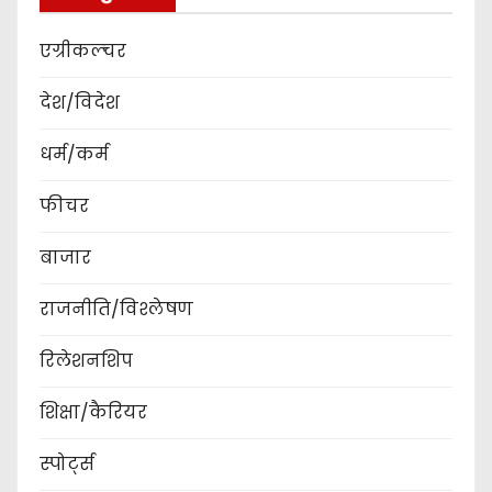
एग्रीकल्चर
देश/विदेश
धर्म/कर्म
फीचर
बाजार
राजनीति/विश्लेषण
रिलेशनशिप
शिक्षा/कैरियर
स्पोर्ट्स