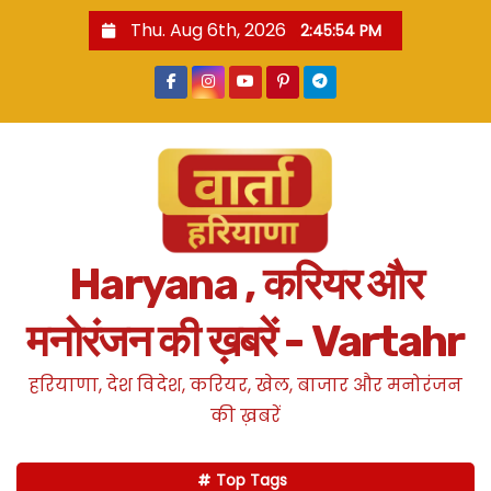
S
Thu. Aug 6th, 2026
2:45:54 PM
k
i
p
t
o
c
o
n
Haryana , करियर और
t
e
मनोरंजन की ख़बरें - Vartahr
n
t
हरियाणा, देश विदेश, करियर, खेल, बाजार और मनोरंजन
की ख़बरें
Top Tags