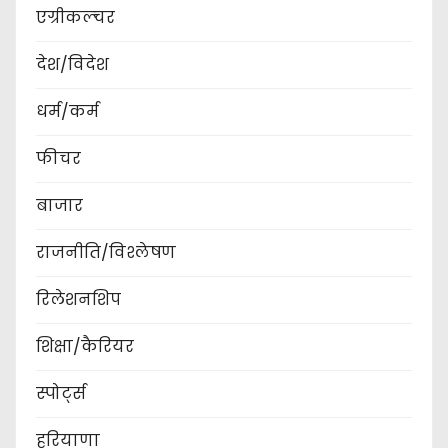
एग्रीकल्चर
देश/विदेश
धर्म/कर्म
फीचर
बाजार
राजनीति/विश्लेषण
रिलेशनशिप
शिक्षा/कैरियर
स्पोर्ट्स
हरियाणा