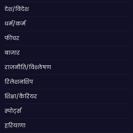
देश/विदेश
धर्म/कर्म
फीचर
बाजार
राजनीति/विश्लेषण
रिलेशनशिप
शिक्षा/कैरियर
स्पोर्ट्स
हरियाणा