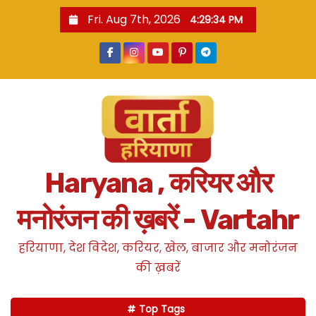
S
Fri. Aug 7th, 2026
4:29:35 PM
k
i
p
t
o
c
o
n
Haryana , करियर और
t
e
मनोरंजन की ख़बरें - Vartahr
n
t
हरियाणा, देश विदेश, करियर, खेल, बाजार और मनोरंजन
की ख़बरें
Top Tags