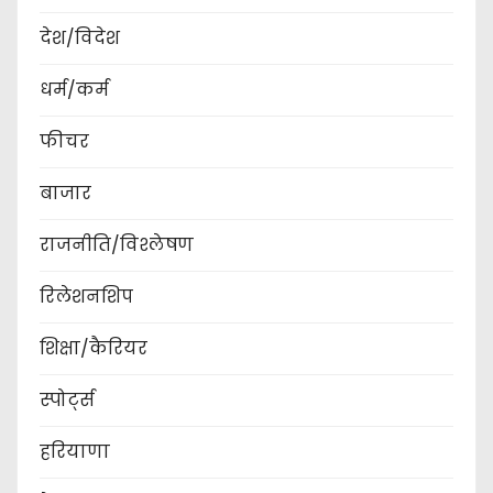
देश/विदेश
धर्म/कर्म
फीचर
बाजार
राजनीति/विश्लेषण
रिलेशनशिप
शिक्षा/कैरियर
स्पोर्ट्स
हरियाणा