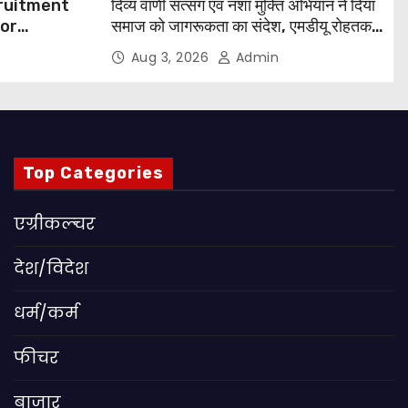
cruitment
दिव्य वाणी सत्संग एवं नशा मुक्ति अभियान ने दिया
for
समाज को जागरूकता का संदेश, एमडीयू रोहतक में
हजारों लोगों ने लिया संकल्प
Aug 3, 2026
Admin
 Apply
Top Categories
एग्रीकल्चर
देश/विदेश
धर्म/कर्म
फीचर
बाजार