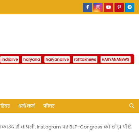
indialive
haryana
haryanalive
rohtaknews
HARYANANEWS
ैरियर
धर्म/कर्म
फीचर
अकाउंट से वापसी, Instagram पर BJP-Congress को छोड़ा पीछे