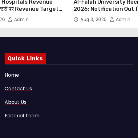
 Hospitals Revenue
Al-Falah University Re
्टरों पर Revenue Targets
2026: Notification Out 
ाफ DMA India का बड़ा कदम,
Nursing, Paramedical &
026
Admin
Aug 3, 2026
Admin
 Motu जांच की मांग
Supporting Staff Posts,
Through Email
Quick Links
Home
Contact Us
About Us
Editorial Team