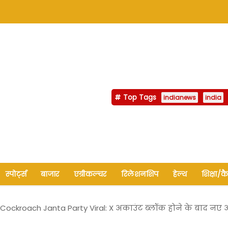
Top Tags
indianews
india
स्पोर्ट्स
बाजार
एग्रीकल्चर
रिलेशनशिप
हेल्थ
शिक्षा/क
Cockroach Janta Party Viral: X अकाउंट ब्लॉक होने के बाद नए 