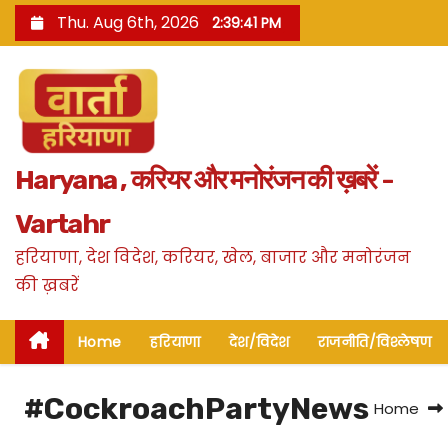
S
Thu. Aug 6th, 2026
2:39:41 PM
k
i
p
t
o
Haryana , करियर और मनोरंजन की ख़बरें -
c
o
Vartahr
n
हरियाणा, देश विदेश, करियर, खेल, बाजार और मनोरंजन
t
की ख़बरें
e
n
Home
हरियाणा
देश/विदेश
राजनीति/विश्लेषण
t
#CockroachPartyNews
Home