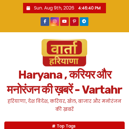
S
Sun. Aug 9th, 2026
4:46:41 PM
k
i
p
t
o
c
o
n
Haryana , करियर और
t
e
मनोरंजन की ख़बरें - Vartahr
n
t
हरियाणा, देश विदेश, करियर, खेल, बाजार और मनोरंजन
की ख़बरें
Top Tags