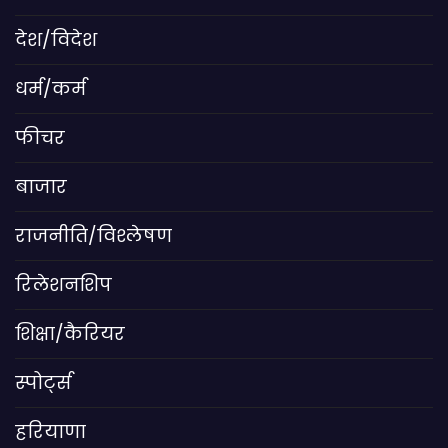
देश/विदेश
धर्म/कर्म
फीचर
बाजार
राजनीति/विश्लेषण
रिलेशनशिप
शिक्षा/कैरियर
स्पोर्ट्स
हरियाणा