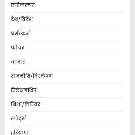
एग्रीकल्चर
देश/विदेश
धर्म/कर्म
फीचर
बाजार
राजनीति/विश्लेषण
रिलेशनशिप
शिक्षा/कैरियर
स्पोर्ट्स
हरियाणा