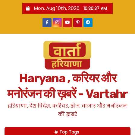
S
Mon. Aug 10th, 2026
10:30:37 AM
k
i
p
t
o
c
o
n
Haryana , करियर और
t
e
मनोरंजन की ख़बरें - Vartahr
n
t
हरियाणा, देश विदेश, करियर, खेल, बाजार और मनोरंजन
की ख़बरें
Top Tags