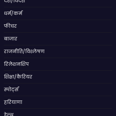
देश/विदेश
धर्म/कर्म
फीचर
बाजार
राजनीति/विश्लेषण
रिलेशनशिप
शिक्षा/कैरियर
स्पोर्ट्स
हरियाणा
हेल्थ