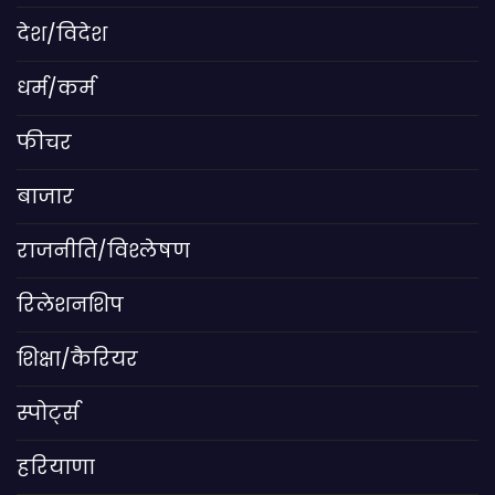
देश/विदेश
धर्म/कर्म
फीचर
बाजार
राजनीति/विश्लेषण
रिलेशनशिप
शिक्षा/कैरियर
स्पोर्ट्स
हरियाणा