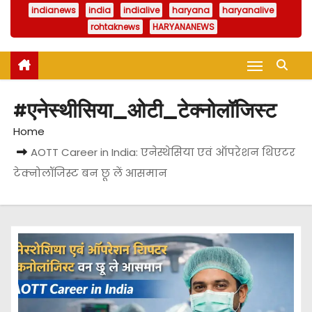
indianews
india
indialive
haryana
haryanalive
rohtaknews
HARYANANEWS
#एनेस्थीसिया_ओटी_टेक्नोलॉजिस्ट
Home
AOTT Career in India: एनेस्थेसिया एवं ऑपरेशन थिएटर
टेक्नोलॉजिस्ट बन छू लें आसमान