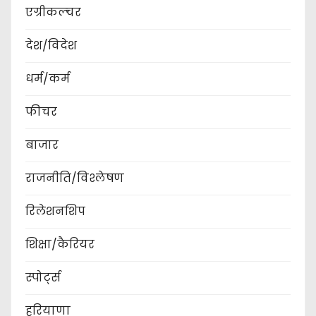
एग्रीकल्चर
देश/विदेश
धर्म/कर्म
फीचर
बाजार
राजनीति/विश्लेषण
रिलेशनशिप
शिक्षा/कैरियर
स्पोर्ट्स
हरियाणा