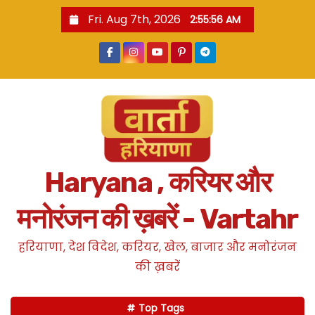
S
Fri. Aug 7th, 2026
2:55:57 AM
k
i
p
t
o
c
o
n
Haryana , करियर और
t
e
मनोरंजन की ख़बरें - Vartahr
n
t
हरियाणा, देश विदेश, करियर, खेल, बाजार और मनोरंजन
की ख़बरें
Top Tags