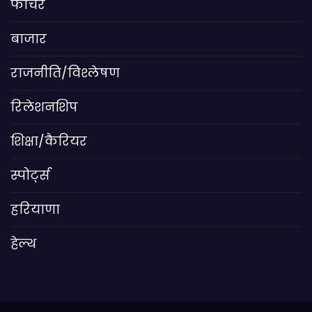
फीचर
बाजार
राजनीति/विश्लेषण
रिलेशनशिप
शिक्षा/कैरियर
स्पोर्ट्स
हरियाणा
हेल्थ