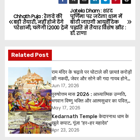
Jatela Dham : शरद
P
Chhath Puja : रेलवे की
पूर्णिमा पर जटेला धाम में
बड़ी तैयारी, नहीं होने देंगे
बांटी जाएगी आयुर्वेदिक
o
परेशानी, चलेंगी 12000 ट्रेनें
पद्धति से तैयार विशेष खीर :
डॉ. राणा
s
t
Related Post
n
राम मंदिर के चढ़ावे पर घोटाले की छाया! करोड़ों
a
की नकदी, जेवर और सोने की गदा गायब होने
के आरोप, SIT जांच शुरू
Jun 17, 2026
v
पुरुषोत्तम मास 2026 : आध्यात्मिक उन्नति,
भगवान विष्णु भक्ति और आत्मसुधार का पवित्र
i
अवसर
May 17, 2026
Kedarnath Temple केदारनाथ धाम के
g
खुले कपाट, गूंजा ‘हर-हर महादेव’
a
Apr 23, 2026