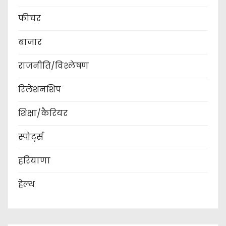
फीचर
बाजार
राजनीति/विश्लेषण
रिलेशनशिप
शिक्षा/कैरियर
स्पोर्ट्स
हरियाणा
हेल्थ