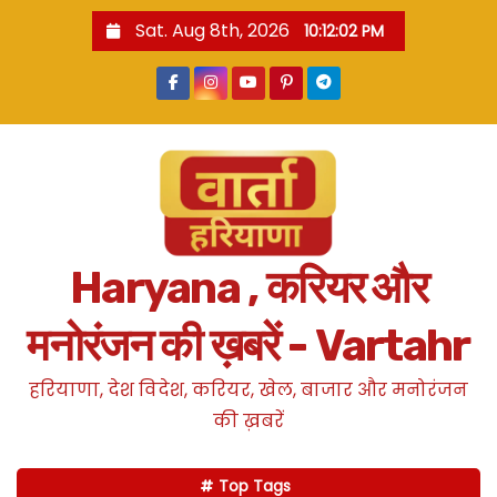
S
Sat. Aug 8th, 2026
10:12:03 PM
k
i
p
t
o
c
o
n
Haryana , करियर और
t
e
मनोरंजन की ख़बरें - Vartahr
n
t
हरियाणा, देश विदेश, करियर, खेल, बाजार और मनोरंजन
की ख़बरें
Top Tags