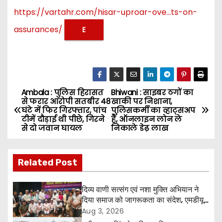
https://vartahr.com/
hisar-uproar-ove…ts-on-
assurances
/
‎
E
Ambala : पुलिस हिरासत
Bhiwani : साइबर ठगों का
P
से फरार आरोपी सतबीर 48
खाकी पर निशाना,
घंटे में फिर गिरफ्तार, पांच
पुलिसकर्मी का व्हाट्सअप
o
टीमें दौड़ाई थी पीछे, गिरने
हैं, ऑनलाइन लोन ले
से दो जवान घायल
निकाले डेढ़ लाख
s
t
Related Post
n
दिव्य वाणी सत्संग एवं नशा मुक्ति अभियान ने
a
दिया समाज को जागरूकता का संदेश, एमडीयू
रोहतक में हजारों लोगों ने लिया संकल्प
Aug 3, 2026