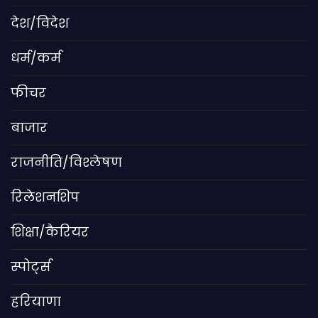
देश/विदेश
धर्म/कर्म
फीचर
बाजार
राजनीति/विश्लेषण
रिलेशनशिप
शिक्षा/कैरियर
स्पोर्ट्स
हरियाणा