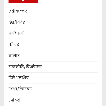
एग्रीकल्चर
देश/विदेश
धर्म/कर्म
फीचर
बाजार
राजनीति/विश्लेषण
रिलेशनशिप
शिक्षा/कैरियर
स्पोर्ट्स