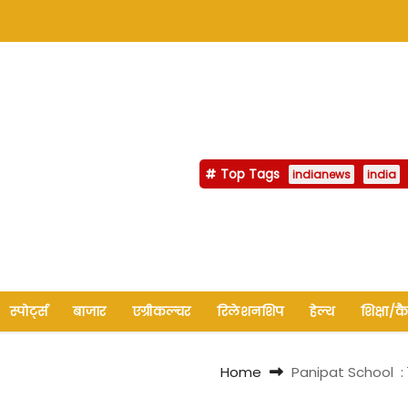
Top Tags
indianews
india
स्पोर्ट्स
बाजार
एग्रीकल्चर
रिलेशनशिप
हेल्थ
शिक्षा/क
Home
Panipat School : ब