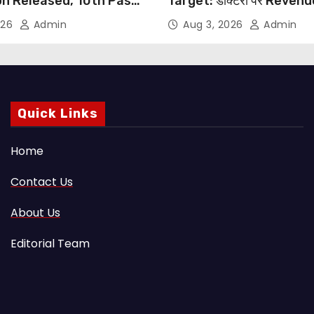
on Released, 10th Pass
Target: डॉक्टरों पर Reven
s Can Apply Through
थोपने के खिलाफ DMA India का
026
Admin
Aug 3, 2026
Admin
NHRC से Suo Motu जांच की म
Quick Links
Home
Contact Us
About Us
Editorial Team