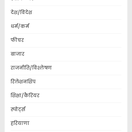
देश/विदेश
धर्म/कर्म
फीचर
बाजार
राजनीति/विश्लेषण
रिलेशनशिप
शिक्षा/कैरियर
स्पोर्ट्स
हरियाणा