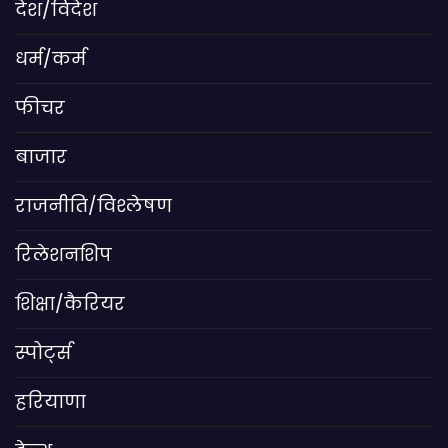
देश/विदेश
धर्म/कर्म
फीचर
बाजार
राजनीति/विश्लेषण
रिलेशनशिप
शिक्षा/कैरियर
स्पोर्ट्स
हरियाणा