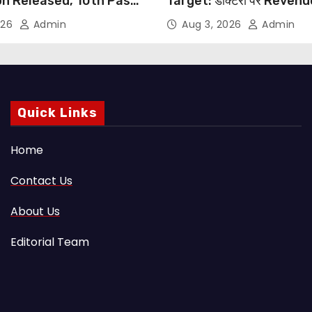
on Released, 10th Pass
Target: डॉक्टरों पर Reven
s Can Apply Through
थोपने के खिलाफ DMA India का
026
Admin
Aug 3, 2026
Admin
NHRC से Suo Motu जांच की म
Quick Links
Home
Contact Us
About Us
Editorial Team