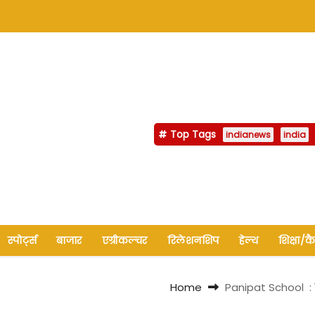
Top Tags
indianews
india
स्पोर्ट्स
बाजार
एग्रीकल्चर
रिलेशनशिप
हेल्थ
शिक्षा/क
Home
Panipat School : ब